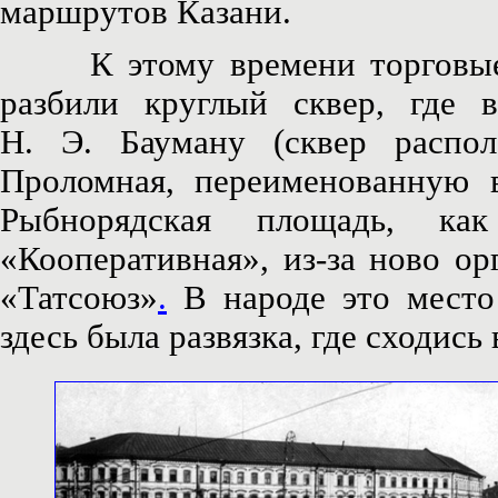
маршрутов Казани.
К этому времени торговые р
разбили круглый сквер, где 
Н. Э. Бауману (сквер распо
Проломная, переименованную в
Рыбнорядская площадь, ка
«Кооперативная», из-за ново о
«Татсоюз»
.
В народе это место 
здесь была развязка, где сходис