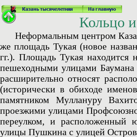
Кольцо и
Неформальным центром Казани 
же площадь Тукая (новое назван
гг.). Площадь Тукая находится
пешеходными улицами Баумана и
расширительно относят распол
(исторически в обиходе имено
памятником Муллануру Вахит
проезжими улицами Профсоюзной
переулком, и расположенный ю
улицы Пушкина с улицей Остров